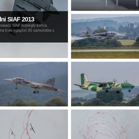
dni SIAF 2013
owacji SIAF dobiegły końca.
żna było oglądać 85 samolotów z