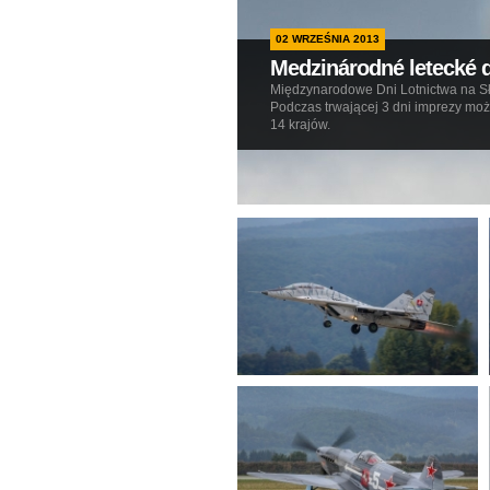
02 WRZEŚNIA 2013
Medzinárodné letecké 
Międzynarodowe Dni Lotnictwa na Sł
Podczas trwającej 3 dni imprezy mo
14 krajów.