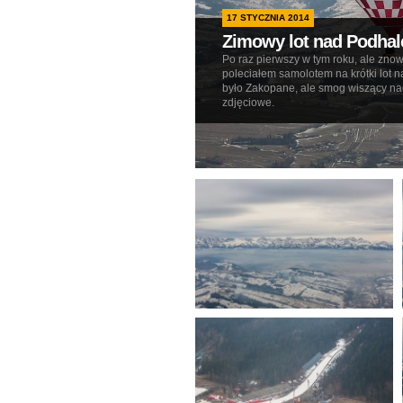
17 STYCZNIA 2014
Zimowy lot nad Podha
Po raz pierwszy w tym roku, ale zn
poleciałem samolotem na krótki lot
było Zakopane, ale smog wiszący na
zdjęciowe.