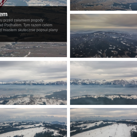
lem
owu przed załamiem pogody
 nad Podhalem. Tym razem celem
d miastem skutecznie popsuł plany