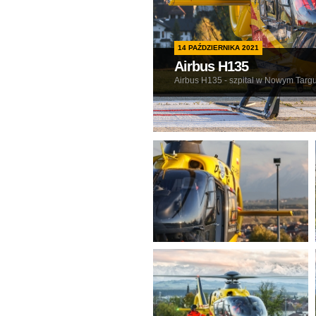
14 PAŹDZIERNIKA 2021
Airbus H135
Airbus H135 - szpital w Nowym Targ