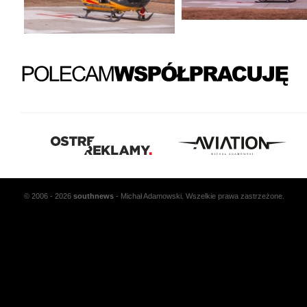
© 2006 - 2026
south
news
- Michał Adamowski. Wszelkie prawa zastrzeżone.